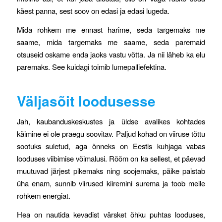
käest panna, sest soov on edasi ja edasi lugeda.
Mida rohkem me ennast harime, seda targemaks me
saame, mida targemaks me saame, seda paremaid
otsuseid oskame enda jaoks vastu võtta. Ja nii läheb ka elu
paremaks. See kuidagi toimib lumepalliefektina.
Väljasõit loodusesse
Jah, kaubanduskeskustes ja üldse avalikes kohtades
käimine ei ole praegu soovitav. Paljud kohad on viiruse tõttu
sootuks suletud, aga õnneks on Eestis kuhjaga vabas
looduses viibimise võimalusi. Rõõm on ka sellest, et päevad
muutuvad järjest pikemaks ning soojemaks, päike paistab
üha enam, sunnib viirused kiiremini surema ja toob meile
rohkem energiat.
Hea on nautida kevadist värsket õhku puhtas looduses,