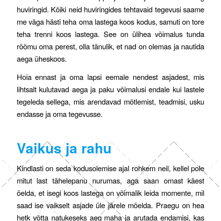
huviringid. Kõiki neid huviringides tehtavaid tegevusi saame
me väga hästi teha oma lastega koos kodus, samuti on tore
teha trenni koos lastega. See on ülihea võimalus tunda
rõõmu oma perest, olla tänulik, et nad on olemas ja nautida
aega üheskoos.
Hoia ennast ja oma lapsi eemale nendest asjadest, mis
lihtsalt kulutavad aega ja paku võimalusi endale kui lastele
tegeleda sellega, mis arendavad mõtlemist, teadmisi, usku
endasse ja oma tegevusse.
Vaikus ja rahu
Kindlasti on seda kodusolemise ajal rohkem neil, kellel pole
mitut last tähelepanu nurumas, aga saan omast käest
öelda, et isegi koos lastega on võimalik leida momente, mil
saad ise vaikselt asjade üle järele mõelda. Praegu on hea
hetk võtta natukeseks aeg maha ja arutada endamisi, kas