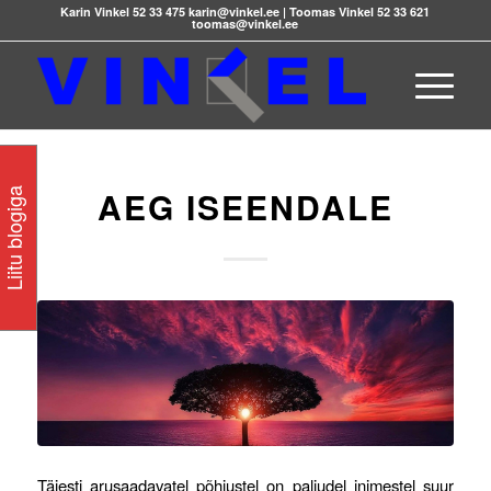
Karin Vinkel 52 33 475 karin@vinkel.ee | Toomas Vinkel 52 33 621
toomas@vinkel.ee
AEG ISEENDALE
Liitu blogiga
Täiesti arusaadavatel põhjustel on paljudel inimestel suur