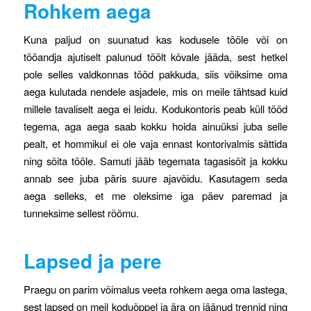
Rohkem aega
Kuna paljud on suunatud kas kodusele tööle või on
tööandja ajutiselt palunud töölt kõvale jääda, sest hetkel
pole selles valdkonnas tööd pakkuda, siis võiksime oma
aega kulutada nendele asjadele, mis on meile tähtsad kuid
millele tavaliselt aega ei leidu. Kodukontoris peab küll tööd
tegema, aga aega saab kokku hoida ainuüksi juba selle
pealt, et hommikul ei ole vaja ennast kontorivalmis sättida
ning sõita tööle. Samuti jääb tegemata tagasisõit ja kokku
annab see juba päris suure ajavõidu. Kasutagem seda
aega selleks, et me oleksime iga päev paremad ja
tunneksime sellest rõõmu.
Lapsed ja pere
Praegu on parim võimalus veeta rohkem aega oma lastega,
sest lapsed on meil koduõppel ja ära on jäänud trennid ning