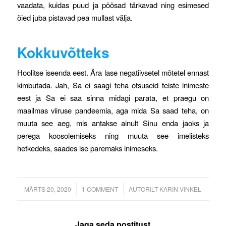
vaadata, kuidas puud ja põõsad tärkavad ning esimesed
õied juba pistavad pea mullast välja.
Kokkuvõtteks
Hoolitse iseenda eest. Ära lase negatiivsetel mõtetel ennast
kimbutada. Jah, Sa ei saagi teha otsuseid teiste inimeste
eest ja Sa ei saa sinna midagi parata, et praegu on
maailmas viiruse pandeemia, aga mida Sa saad teha, on
muuta see aeg, mis antakse ainult Sinu enda jaoks ja
perega koosolemiseks ning muuta see imelisteks
hetkedeks, saades ise paremaks inimeseks.
/
/
MÄRTS 20, 2020
1 COMMENT
AUTORILT
KARIN VINKEL
Jaga seda postitust