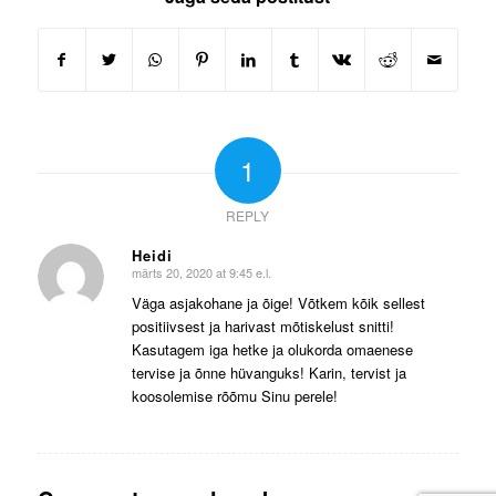
1
REPLY
Heidi
märts 20, 2020 at 9:45 e.l.
says:
Väga asjakohane ja õige! Võtkem kõik sellest
positiivsest ja harivast mõtiskelust snitti!
Kasutagem iga hetke ja olukorda omaenese
tervise ja õnne hüvanguks! Karin, tervist ja
koosolemise rõõmu Sinu perele!