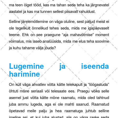
ma teen õiget tööd, kas ma tahan seda teha ka järgnevatel
aastatel ja kas ma tunnen sellest piisavalt rahuldust.
Selline järelemõtlemine on väga oluline, sest paljud meist ei
ole tegelikult õnnelikud tehes seda, mida me igapäevaselt
teeme. Ehk on see praegune “aja mahavõtmise” moment
võimalus, mis laseb analüüsida, mida me elus teha soovime
ja kuhu tahame välja jõuda?
Lugemine ja iseenda
harimine
On küll väga ahvatlev võtta kätte telekapult ja “lõõgastuda”
õhtuti mõne seriaali või telesaate ees. Praegu võiks selle
asemel just võtta kätte mõne raamatu, mida oled tahtnud
juba ammu lugeda, aga ei ole mahti saanud. Raamatud
õpetavad meile palju ja hea raamatuga juhtub selline
imeline asi, et kui juba alustad, siis on väga raske seda