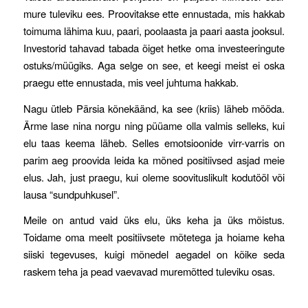
mure tuleviku ees. Proovitakse ette ennustada, mis hakkab
toimuma lähima kuu, paari, poolaasta ja paari aasta jooksul.
Investorid tahavad tabada õiget hetke oma investeeringute
ostuks/müügiks. Aga selge on see, et keegi meist ei oska
praegu ette ennustada, mis veel juhtuma hakkab.
Nagu ütleb Pärsia kõnekäänd, ka see (kriis) läheb mööda.
Ärme lase nina norgu ning püüame olla valmis selleks, kui
elu taas keema läheb. Selles emotsioonide virr-varris on
parim aeg proovida leida ka mõned positiivsed asjad meie
elus. Jah, just praegu, kui oleme soovituslikult kodutööl või
lausa “sundpuhkusel”.
Meile on antud vaid üks elu, üks keha ja üks mõistus.
Toidame oma meelt positiivsete mõtetega ja hoiame keha
siiski tegevuses, kuigi mõnedel aegadel on kõike seda
raskem teha ja pead vaevavad muremõtted tuleviku osas.