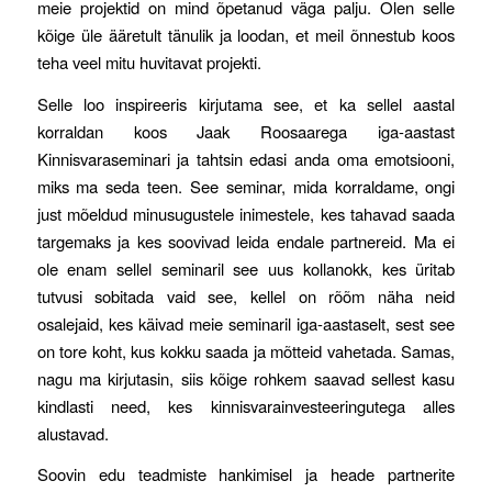
meie projektid on mind õpetanud väga palju. Olen selle
kõige üle ääretult tänulik ja loodan, et meil õnnestub koos
teha veel mitu huvitavat projekti.
Selle loo inspireeris kirjutama see, et ka sellel aastal
korraldan koos Jaak Roosaarega iga-aastast
Kinnisvaraseminari ja tahtsin edasi anda oma emotsiooni,
miks ma seda teen. See seminar, mida korraldame, ongi
just mõeldud minusugustele inimestele, kes tahavad saada
targemaks ja kes soovivad leida endale partnereid. Ma ei
ole enam sellel seminaril see uus kollanokk, kes üritab
tutvusi sobitada vaid see, kellel on rõõm näha neid
osalejaid, kes käivad meie seminaril iga-aastaselt, sest see
on tore koht, kus kokku saada ja mõtteid vahetada. Samas,
nagu ma kirjutasin, siis kõige rohkem saavad sellest kasu
kindlasti need, kes kinnisvarainvesteeringutega alles
alustavad.
Soovin edu teadmiste hankimisel ja heade partnerite