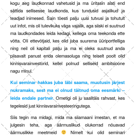
kogu aeg laudkonnad vahetusid ja ma üritasin alati end
sättida sellisesse laudkonda, kus tundusid asjalikud ja
teadjad inimesed. Sain tõesti palju uusi tutvusi ja tohutult
uut infot, mis oli tulevikuks väga vajalik, aga siiski ei suutnud
ma laudkondades leida kedagi, kellega oma teekonda ette
võtta. Oli ettevõtjaid, kes olid juba suurema üüriportfelliga
ning neil oli kapitali palju ja ma ei oleks suutnud anda
piisavalt panust enda olemasoluga ning teiselt poolt olid
kinnisvarainvestorid, kellel polnud selliseid ambitsioone
nagu minul.
Kui seminar hakkas juba läbi saama, muutusin järjest
nukramaks, sest ma ei olnud täitnud oma eesmärki –
leida endale partner.
Ometigi oli ju saalitäis rahvast, kes
tegelesid just kinnisvarainvesteeringutega.
Siis tegin ma midagi, mida ma siiamaani imestan, et ma
julgesin teha, aga äärmuslikud olukorrad nõuavad
äärmuslikke meetmeid
Nimelt kui olid seminari