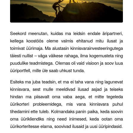
Seekord meenutan, kuidas ma leidsin endale äripartneri,
kellega koostöös oleme valmis ehitanud mitu ilusat ja
toimivat üürimaja. Ma alustasin kinnisvarainvesteeringutega
täiesti nullist – väga väikese rahaga, ilma kogemusteta ning
puudulike teadmistega. Olemas oli vaid visioon ja soov luua
üüriportfell, mille üle saab uhkust tunda.
Esiteks ma juba teadsin, et ma ei taha vana ning lagunevat
kinnisvara, sest mulle meeldivad ilusad asjad ja teiseks
hindan ma piisavalt oma vaba aega, et mitte tegeleda
üürikorteri probleemidega, mis vana kinnisvara puhul
tihedamini ette tuleb. Kolmandaks panin paika, keda soovin
oma üürikliendiks ning need inimesed, keda ootan oma
üürikorteritesse elama, soovivad ilusaid ja uusi üüripindasid.