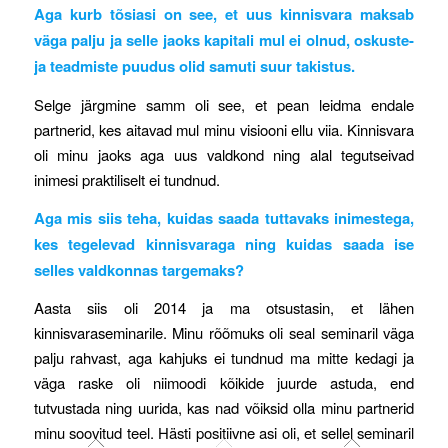
Aga kurb tõsiasi on see, et uus kinnisvara maksab
väga palju ja selle jaoks kapitali mul ei olnud, oskuste-
ja teadmiste puudus olid samuti suur takistus.
Selge järgmine samm oli see, et pean leidma endale
partnerid, kes aitavad mul minu visiooni ellu viia. Kinnisvara
oli minu jaoks aga uus valdkond ning alal tegutseivad
inimesi praktiliselt ei tundnud.
Aga mis siis teha, kuidas saada tuttavaks inimestega,
kes tegelevad kinnisvaraga ning kuidas saada ise
selles valdkonnas targemaks?
Aasta siis oli 2014 ja ma otsustasin, et lähen
kinnisvaraseminarile. Minu rõõmuks oli seal seminaril väga
palju rahvast, aga kahjuks ei tundnud ma mitte kedagi ja
väga raske oli niimoodi kõikide juurde astuda, end
tutvustada ning uurida, kas nad võiksid olla minu partnerid
minu soovitud teel. Hästi positiivne asi oli, et sellel seminaril