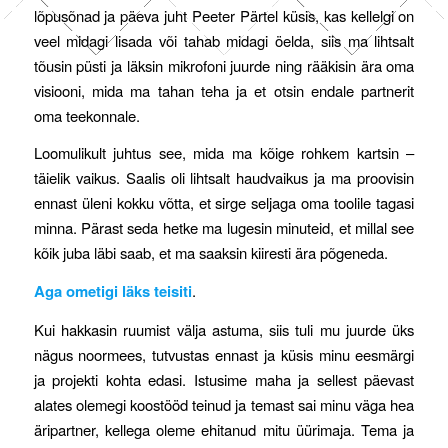
lõpusõnad ja päeva juht Peeter Pärtel küsis, kas kellelgi on
veel midagi lisada või tahab midagi öelda, siis ma lihtsalt
tõusin püsti ja läksin mikrofoni juurde ning rääkisin ära oma
visiooni, mida ma tahan teha ja et otsin endale partnerit
oma teekonnale.
Loomulikult juhtus see, mida ma kõige rohkem kartsin –
täielik vaikus. Saalis oli lihtsalt haudvaikus ja ma proovisin
ennast üleni kokku võtta, et sirge seljaga oma toolile tagasi
minna. Pärast seda hetke ma lugesin minuteid, et millal see
kõik juba läbi saab, et ma saaksin kiiresti ära põgeneda.
Aga ometigi läks teisiti
.
Kui hakkasin ruumist välja astuma, siis tuli mu juurde üks
nägus noormees, tutvustas ennast ja küsis minu eesmärgi
ja projekti kohta edasi. Istusime maha ja sellest päevast
alates olemegi koostööd teinud ja temast sai minu väga hea
äripartner, kellega oleme ehitanud mitu üürimaja. Tema ja