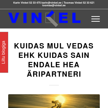
Karin Vinkel 52 33 475 karin@vinkel.ee | Toomas Vinkel 52 33 621
toomas@vinkel.ee
KUIDAS MUL VEDAS
Liitu blogiga
EHK KUIDAS SAIN
ENDALE HEA
ÄRIPARTNERI