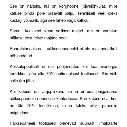
See on näiteks, kui on kõrghoone (pilvelõhkuja), mille
katuse pinda pole piisavalt palju. Tehniliselt veel oleks
kuidagi võimalik, aga see läheb väga kalliks.
Samuti kuuluvad sinna sellised majad, mis on varjatud
päikese eest teiste majade poolt.
Ebaratsionaalsus – päiksesepaneelid ei ole majanduslikult
põhjendatud
Kokkuleppeliselt ei ole põhjendatud kui taastuvenergia
tootlikkus jääb alla 70% optimaalsest tootlusest. Siis võib
selle ära jätta.
Kui katusel on varjupiirkond, sinna ei pea paigaldama
päiksepaneele nendesse kohtadesse. See katuse osa, kus
on üle 70% tootlikkuse, sinna tuleks siiski paneelid
paigaldada.
Päiksepaneeli tootlused olenevad suunast ilmakaarte