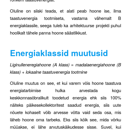
Oluline on siiski teada, et alati peab hoone ise, ilma
taastuvenergia tootmiseta, vastama vähemalt B
energiaklassile, seega tuleb ka arhitektuurse projekti puhul
hoolikalt tähele panna hoone säästlikkust.
Energiaklassid muutusid
Liginulleneregiahoone (A klass) = madalaenergiahoone (B
klass) + lokaalne taastuvenergia tootmine
Oluline muutus on see, et kui varem võis hoone taastuva
energiatarbimise hulka arvestada kogu
keskkonnasõbralikult toodetud energia ehk siis 100%
näiteks päikesekollektoritest saadud energia, siis uute
nõuete kohaselt võib arvesse võtta vaid seda osa, mis
läheb hoone oma tarbeks. Eks siis kõik see, mida võrku
müüakse, ei lähe arvutuskäikudesse sisse. Suvel, kui