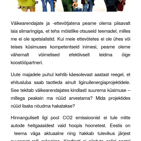
Väikearendajate ja -ettevõtjatena peame olema piisavalt
laia silmaringiga, et teha mõistlike otsuseid teemadel, milles
me ei ole spetsialistid. Kui meie ettevõtetes ei ole ühes või
teises küsimuses kompetentseid inimesi, peame oleme
vähemalt võimelised efektiivselt leidma õige
koostööpartneri.
Uute majadele puhul kehtib käesolevast aastast reegel, et
ehitusluba saab taotleda ainult liginullenergiaprojektidele.
See tekitab väikearendajates kindlasti suurema küsimuse –
millega peaksin ma nüüd arvestama? Mida projektides
nüüd lisaks nõudma hakatakse?
Hinnanguliselt ligi pool CO2 emissioonist ei tule mitte
autode heitgaasidest vaid hoopis hoonetest. Eestis on
teema väga aktuaalne ning hakkab tulevikus järjest
suuremat rolli mängima. Kindlasti ei piirduta sellel aastal