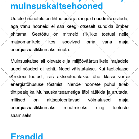
muinsuskaitsehooned
Uutele hoonetele on lihtne uusi ja rangeid nõudmisi esitada,
aga vanu hooneid ei saa keegi otseselt sundida ümber
ehitama. Seetõttu on mitmeid riiklikke toetusi neile
majaomanikele, kes soovivad oma vana maja
energiasäästlikkumaks muuta.
Muinsuskaitse all olevatele ja miljööväärtuslikele majadele
uued nõuded ei kehti. Need välistatakse. Kui taotletakse
Kredexi toetust, siis aktsepteeritakse ühe klassi võrra
energiatõhususe tõstmist. Nende hoonete puhul tuleb
tihtipeale ka Muinsuskaitseametiga läbi rääkida ja arutada,
millised on aktsepteeritavad võimalused maja
energiasäästlikkumaks muutmiseks ning toetuste
saamiseks.
Erandid