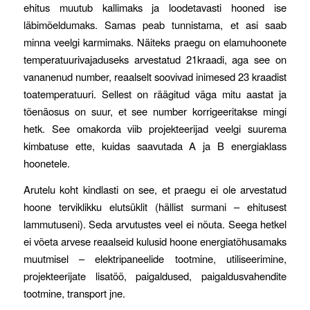
ehitus muutub kallimaks ja loodetavasti hooned ise
läbimõeldumaks. Samas peab tunnistama, et asi saab
minna veelgi karmimaks. Näiteks praegu on elamuhoonete
temperatuurivajaduseks arvestatud 21kraadi, aga see on
vananenud number, reaalselt soovivad inimesed 23 kraadist
toatemperatuuri. Sellest on räägitud väga mitu aastat ja
tõenäosus on suur, et see number korrigeeritakse mingi
hetk. See omakorda viib projekteerijad veelgi suurema
kimbatuse ette, kuidas saavutada A ja B energiaklass
hoonetele.
Arutelu koht kindlasti on see, et praegu ei ole arvestatud
hoone terviklikku elutsüklit (hällist surmani – ehitusest
lammutuseni). Seda arvutustes veel ei nõuta. Seega hetkel
ei võeta arvese reaalseid kulusid hoone energiatõhusamaks
muutmisel – elektripaneelide tootmine, utiliseerimine,
projekteerijate lisatöö, paigaldused, paigaldusvahendite
tootmine, transport jne.