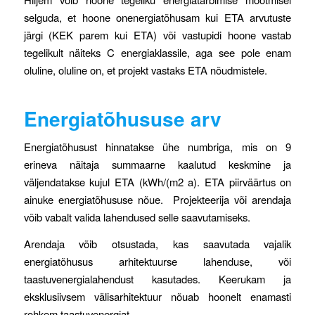
selguda, et hoone onenergiatõhusam kui ETA arvutuste
järgi (KEK parem kui ETA) või vastupidi hoone vastab
tegelikult näiteks C energiaklassile, aga see pole enam
oluline, oluline on, et projekt vastaks ETA nõudmistele.
Energiatõhususe arv
Energiatõhusust hinnatakse ühe numbriga, mis on 9
erineva näitaja summaarne kaalutud keskmine ja
väljendatakse kujul ETA (kWh/(m2 a). ETA piirväärtus on
ainuke energiatõhususe nõue. Projekteerija või arendaja
võib vabalt valida lahendused selle saavutamiseks.
Arendaja võib otsustada, kas saavutada vajalik
energiatõhusus arhitektuurse lahenduse, või
taastuvenergialahendust kasutades. Keerukam ja
eksklusiivsem välisarhitektuur nõuab hoonelt enamasti
rohkem taastuvenergiat.