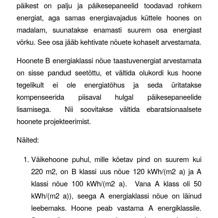
päikest on palju ja päikesepaneelid toodavad rohkem
energiat, aga samas energiavajadus küttele hoones on
madalam, suunatakse enamasti suurem osa energiast
võrku. See osa jääb kehtivate nõuete kohaselt arvestamata.
Hoonete B energiaklassi nõue taastuvenergiat arvestamata
on sisse pandud seetõttu, et vältida olukordi kus hoone
tegelikult ei ole energiatõhus ja seda üritatakse
kompenseerida piisaval hulgal päikesepaneelide
lisamisega. Nii soovitakse vältida ebaratsionaalsete
hoonete projekteerimist.
Näited:
Väikehoone puhul, mille köetav pind on suurem kui
220 m2, on B klassi uus nõue 120 kWh/(m2 a) ja A
klassi nõue 100 kWh/(m2 a). Vana A klass oli 50
kWh/(m2 a)), seega A energiaklassi nõue on läinud
leebemaks. Hoone peab vastama A energiklassile.