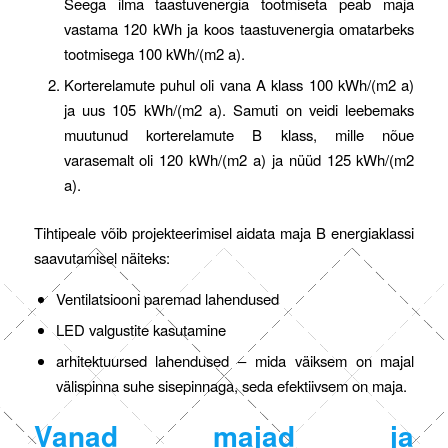
Seega ilma taastuvenergia tootmiseta peab maja
vastama 120 kWh ja koos taastuvenergia omatarbeks
tootmisega 100 kWh/(m2 a).
Korterelamute puhul oli vana A klass 100 kWh/(m2 a)
ja uus 105 kWh/(m2 a). Samuti on veidi leebemaks
muutunud korterelamute B klass, mille nõue
varasemalt oli 120 kWh/(m2 a) ja nüüd 125 kWh/(m2
a).
Tihtipeale võib projekteerimisel aidata maja B energiaklassi
saavutamisel näiteks:
Ventilatsiooni paremad lahendused
LED valgustite kasutamine
arhitektuursed lahendused – mida väiksem on majal
välispinna suhe sisepinnaga, seda efektiivsem on maja.
Vanad majad ja