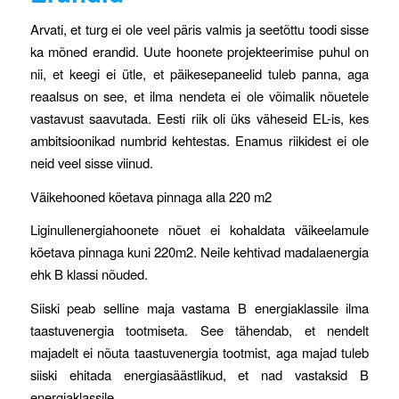
Arvati, et turg ei ole veel päris valmis ja seetõttu toodi sisse
ka mõned erandid. Uute hoonete projekteerimise puhul on
nii, et keegi ei ütle, et päikesepaneelid tuleb panna, aga
reaalsus on see, et ilma nendeta ei ole võimalik nõuetele
vastavust saavutada. Eesti riik oli üks väheseid EL-is, kes
ambitsioonikad numbrid kehtestas. Enamus riikidest ei ole
neid veel sisse viinud.
Väikehooned köetava pinnaga alla 220 m2
Liginullenergiahoonete nõuet ei kohaldata väikeelamule
köetava pinnaga kuni 220m2. Neile kehtivad madalaenergia
ehk B klassi nõuded.
Siiski peab selline maja vastama B energiaklassile ilma
taastuvenergia tootmiseta. See tähendab, et nendelt
majadelt ei nõuta taastuvenergia tootmist, aga majad tuleb
siiski ehitada energiasäästlikud, et nad vastaksid B
energiaklassile.