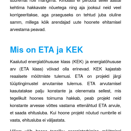
kehtima hakkavate nõuetega ning aja jooksul neid veel
korrigeeritakse, aga praeguseks on tehtud juba oluline
samm, millega kõik arendajad uute hoonete ehitamisel
arvestama peavad.
Mis on ETA ja KEK
Kaalutud energiatõhususe klass (KEK) ja energiatõhususe
arv (ETA klass) võivad olla erinevad. KEK kajastab
reaalsete mõõtmiste tulemusi. ETA on projekti järgi
tüüptingimustel arvutamise tulemus. ETA arvutamisel
kasutatakse palju konstante ja olenemata sellest, mis
tegelikult hoones toimuma hakkab, peab projekt neid
konstante arvesse võttes vastama ettenähtud ETA arvule,
et saada ehitusluba. Kui hoone projekt nõutud numbrile ei
vasta, ehitusluba ei väljastata.
Hiljem võib hoone tegeliku energiatarbimise mõõtmisel