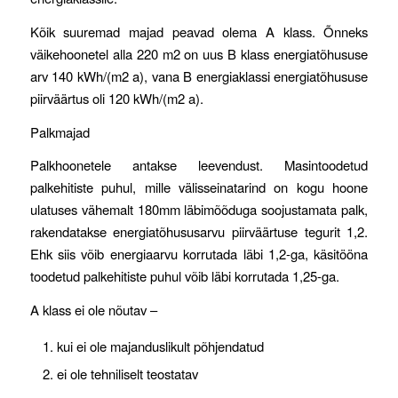
Kõik suuremad majad peavad olema A klass. Õnneks
väikehoonetel alla 220 m2 on uus B klass energiatõhususe
arv 140 kWh/(m2 a), vana B energiaklassi energiatõhususe
piirväärtus oli 120 kWh/(m2 a).
Palkmajad
Palkhoonetele antakse leevendust. Masintoodetud
palkehitiste puhul, mille välisseinatarind on kogu hoone
ulatuses vähemalt 180mm läbimõõduga soojustamata palk,
rakendatakse energiatõhususarvu piirväärtuse tegurit 1,2.
Ehk siis võib energiaarvu korrutada läbi 1,2-ga, käsitööna
toodetud palkehitiste puhul võib läbi korrutada 1,25-ga.
A klass ei ole nõutav –
kui ei ole majanduslikult põhjendatud
ei ole tehniliselt teostatav