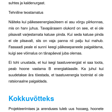
suhtes ja kaldenurgast.
Tehniline teostamatus
Näiteks kui päikeseenergiasüteem ei asu võrgu piirkonnas,
mis on harv juhus. Tavapärasem olukord on see, et ei ole
piisavalt varjestamata katuse pinda. Kui seda katuse pinda
ei ole piisavalt, siis on vaja panna nii palju kui mahub.
Fassaadi peale ei sunni keegi päikesepaneele paigaldama,
kuigi see võimalus on tänapäeval juba olemas.
Ei tohi unustada, et kui isegi taastuvenergiat ei saa toota,
peab hoone vastama B energiaklassile. Ka juhul kui
suudetakse ära tõestada, et taastuvenergia tootmist ei ole
ratsionaalne paigaldada.
Kokkuvõtteks
Projekteerimises ja arenduses tuleb uus hooaeg, hoonete