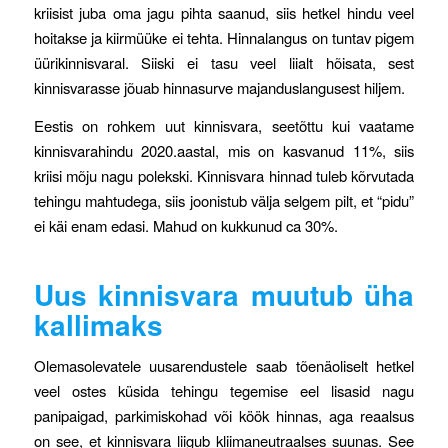
kriisist juba oma jagu pihta saanud, siis hetkel hindu veel
hoitakse ja kiirmüüke ei tehta. Hinnalangus on tuntav pigem
üürikinnisvaral. Siiski ei tasu veel liialt hõisata, sest
kinnisvarasse jõuab hinnasurve majanduslangusest hiljem.
Eestis on rohkem uut kinnisvara, seetõttu kui vaatame
kinnisvarahindu 2020.aastal, mis on kasvanud 11%, siis
kriisi mõju nagu polekski. Kinnisvara hinnad tuleb kõrvutada
tehingu mahtudega, siis joonistub välja selgem pilt, et “pidu”
ei käi enam edasi. Mahud on kukkunud ca 30%.
Uus kinnisvara muutub üha
kallimaks
Olemasolevatele uusarendustele saab tõenäoliselt hetkel
veel ostes küsida tehingu tegemise eel lisasid nagu
panipaigad, parkimiskohad või köök hinnas, aga reaalsus
on see, et kinnisvara liigub kliimaneutraalses suunas. See