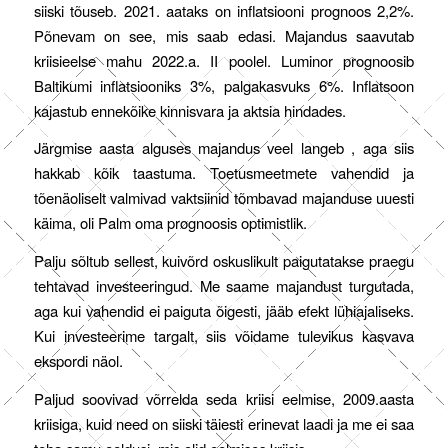
siiski tõuseb. 2021. aataks on inflatsiooni prognoos 2,2%.
Põnevam on see, mis saab edasi. Majandus saavutab
kriisieelse mahu 2022.a. II poolel. Luminor prognoosib
Baltikumi inflatsiooniks 3%, palgakasvuks 6%. Inflatsoon
kajastub ennekõike kinnisvara ja aktsia hindades.
Järgmise aasta alguses majandus veel langeb , aga siis
hakkab kõik taastuma. Toetusmeetmete vahendid ja
tõenäoliselt valmivad vaktsiinid tõmbavad majanduse uuesti
käima, oli Palm oma prognoosis optimistlik.
Palju sõltub sellest, kuivõrd oskuslikult paigutatakse praegu
tehtavad investeeringud. Me saame majandust turgutada,
aga kui vahendid ei paiguta õigesti, jääb efekt lühiajaliseks.
Kui investeerime targalt, siis võidame tulevikus kasvava
ekspordi näol.
Paljud soovivad võrrelda seda kriisi eelmise, 2009.aasta
kriisiga, kuid need on siiski täiesti erinevat laadi ja me ei saa