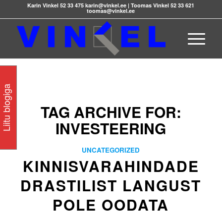
Karin Vinkel 52 33 475 karin@vinkel.ee | Toomas Vinkel 52 33 621
toomas@vinkel.ee
Liitu blogiga
TAG ARCHIVE FOR:
INVESTEERING
UNCATEGORIZED
KINNISVARAHINDADE
DRASTILIST LANGUST
POLE OODATA