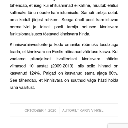
tähendab, et isegi kui ehitushinnad ei kalline, muutub ehitus
kallimaks tänu nõuete karmistumisele. Samuti tarbija ootab
oma kodult järjest rohkem. Seega ühelt poolt karmistuvad
normatiivid ja teiselt poolt tarbija ootused kinnisvara
funktsionaalsuses tõstavad kinnisvara hinda.
Kinnisvarainvestorite ja kodu omanike rõõmuks tasub aga
teada, et kinnisvara on Eestis näidanud väärtuse kasvu. Kui
vaatame pikaajaliselt kvaliteetset kinnisvara näiteks
viimased 10 aastat (2009-2019), siis selle hinnad on
kasvanud 124%. Palgad on kasvanud sama ajaga 80%.
See tähendab, et kinnisvara on suutnud väga hästi hoida
raha väärtust.
/
OKTOOBER 4, 2020
AUTORILT
KARIN VINKEL