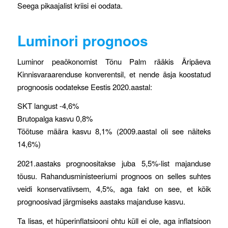
Seega pikaajalist kriisi ei oodata.
Luminori prognoos
Luminor peaökonomist Tõnu Palm rääkis Äripäeva
Kinnisvaraarenduse konverentsil, et nende äsja koostatud
prognoosis oodatekse Eestis 2020.aastal:
SKT langust -4,6%
Brutopalga kasvu 0,8%
Töötuse määra kasvu 8,1% (2009.aastal oli see näiteks
14,6%)
2021.aastaks prognoositakse juba 5,5%-list majanduse
tõusu. Rahandusministeeriumi prognoos on selles suhtes
veidi konservatiivsem, 4,5%, aga fakt on see, et kõik
prognoosivad järgmiseks aastaks majanduse kasvu.
Ta lisas, et hüperinflatsiooni ohtu küll ei ole, aga inflatsioon