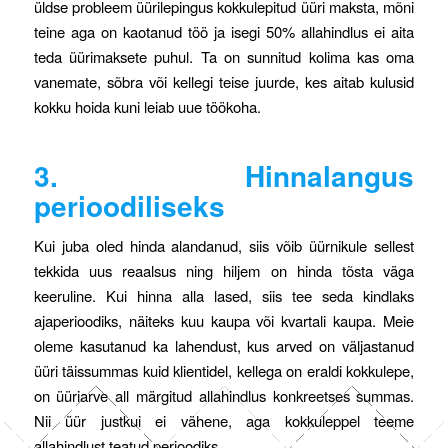
üldse probleem üürilepingus kokkulepitud üüri maksta, mõni
teine aga on kaotanud töö ja isegi 50% allahindlus ei aita
teda üürimaksete puhul. Ta on sunnitud kolima kas oma
vanemate, sõbra või kellegi teise juurde, kes aitab kulusid
kokku hoida kuni leiab uue töökoha.
3. Hinnalangus
perioodiliseks
Kui juba oled hinda alandanud, siis võib üürnikule sellest
tekkida uus reaalsus ning hiljem on hinda tõsta väga
keeruline. Kui hinna alla lased, siis tee seda kindlaks
ajaperioodiks, näiteks kuu kaupa või kvartali kaupa. Meie
oleme kasutanud ka lahendust, kus arved on väljastanud
üüri täissummas kuid klientidel, kellega on eraldi kokkulepe,
on üüriarve all märgitud allahindlus konkreetses summas.
Nii üür justkui ei vähene, aga kokkuleppel teeme
allahindlust teatud perioodiks.