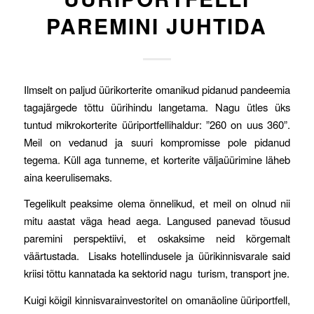
PAREMINI JUHTIDA
Ilmselt on paljud üürikorterite omanikud pidanud pandeemia
tagajärgede tõttu üürihindu langetama. Nagu ütles üks
tuntud mikrokorterite üüriportfellihaldur: ”260 on uus 360”.
Meil on vedanud ja suuri kompromisse pole pidanud
tegema. Küll aga tunneme, et korterite väljaüürimine läheb
aina keerulisemaks.
Tegelikult peaksime olema õnnelikud, et meil on olnud nii
mitu aastat väga head aega. Langused panevad tõusud
paremini perspektiivi, et oskaksime neid kõrgemalt
väärtustada. Lisaks hotellindusele ja üürikinnisvarale said
kriisi tõttu kannatada ka sektorid nagu turism, transport jne.
Kuigi kõigil kinnisvarainvestoritel on omanäoline üüriportfell,