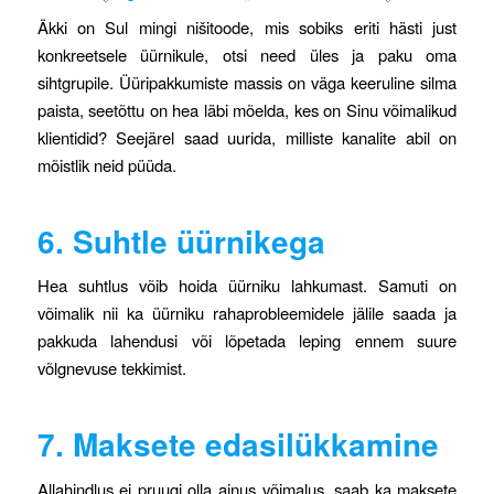
Äkki on Sul mingi nišitoode, mis sobiks eriti hästi just
konkreetsele üürnikule, otsi need üles ja paku oma
sihtgrupile. Üüripakkumiste massis on väga keeruline silma
paista, seetõttu on hea läbi mõelda, kes on Sinu võimalikud
klientidid? Seejärel saad uurida, milliste kanalite abil on
mõistlik neid püüda.
6. Suhtle üürnikega
Hea suhtlus võib hoida üürniku lahkumast. Samuti on
võimalik nii ka üürniku rahaprobleemidele jälile saada ja
pakkuda lahendusi või lõpetada leping ennem suure
võlgnevuse tekkimist.
7. Maksete edasilükkamine
Allahindlus ei pruugi olla ainus võimalus, saab ka maksete