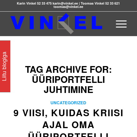
Karin Vinkel 52 33 475 karin@vinkel.ee | Toomas Vinkel 52 33 621
toomas@vinkel.ee
Liitu blogiga
TAG ARCHIVE FOR:
ÜÜRIPORTFELLI
JUHTIMINE
UNCATEGORIZED
9 VIISI, KUIDAS KRIISI
AJAL OMA
ÜÜRIPORTFELLI