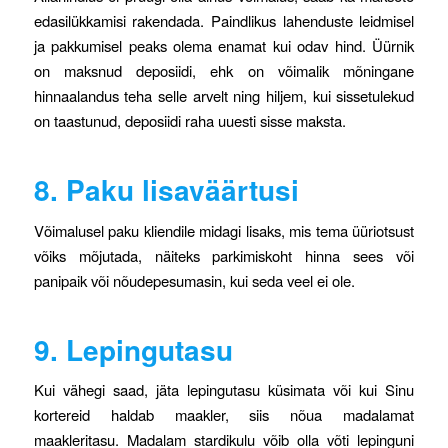
edasilükkamisi rakendada. Paindlikus lahenduste leidmisel
ja pakkumisel peaks olema enamat kui odav hind. Üürnik
on maksnud deposiidi, ehk on võimalik mõningane
hinnaalandus teha selle arvelt ning hiljem, kui sissetulekud
on taastunud, deposiidi raha uuesti sisse maksta.
8. Paku lisaväärtusi
Võimalusel paku kliendile midagi lisaks, mis tema üüriotsust
võiks mõjutada, näiteks parkimiskoht hinna sees või
panipaik või nõudepesumasin, kui seda veel ei ole.
9. Lepingutasu
Kui vähegi saad, jäta lepingutasu küsimata või kui Sinu
kortereid haldab maakler, siis nõua madalamat
maakleritasu. Madalam stardikulu võib olla võti lepinguni