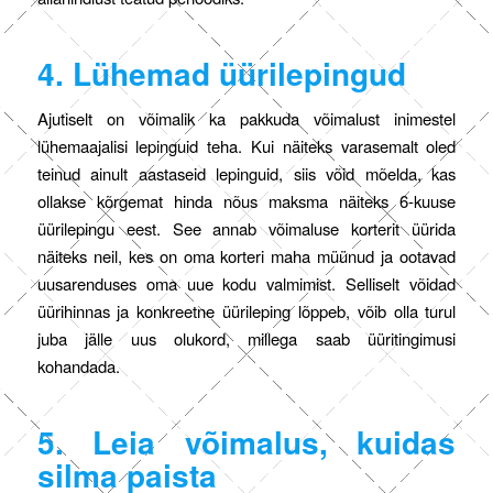
4. Lühemad üürilepingud
Ajutiselt on võimalik ka pakkuda võimalust inimestel
lühemaajalisi lepinguid teha. Kui näiteks varasemalt oled
teinud ainult aastaseid lepinguid, siis võid mõelda, kas
ollakse kõrgemat hinda nõus maksma näiteks 6-kuuse
üürilepingu eest. See annab võimaluse korterit üürida
näiteks neil, kes on oma korteri maha müünud ja ootavad
uusarenduses oma uue kodu valmimist. Selliselt võidad
üürihinnas ja konkreetne üürileping lõppeb, võib olla turul
juba jälle uus olukord, millega saab üüritingimusi
kohandada.
5. Leia võimalus, kuidas
silma paista