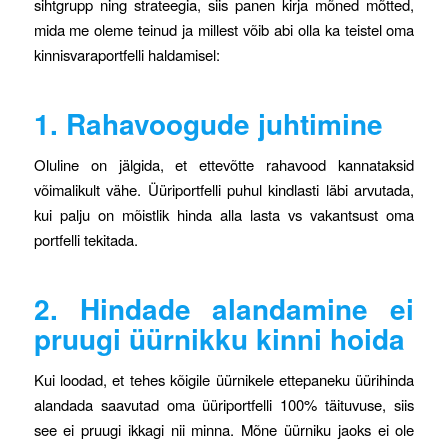
sihtgrupp ning strateegia, siis panen kirja mõned mõtted,
mida me oleme teinud ja millest võib abi olla ka teistel oma
kinnisvaraportfelli haldamisel:
1. Rahavoogude juhtimine
Oluline on jälgida, et ettevõtte rahavood kannataksid
võimalikult vähe. Üüriportfelli puhul kindlasti läbi arvutada,
kui palju on mõistlik hinda alla lasta vs vakantsust oma
portfelli tekitada.
2. Hindade alandamine ei
pruugi üürnikku kinni hoida
Kui loodad, et tehes kõigile üürnikele ettepaneku üürihinda
alandada saavutad oma üüriportfelli 100% täituvuse, siis
see ei pruugi ikkagi nii minna. Mõne üürniku jaoks ei ole