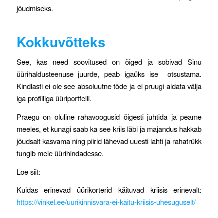
jõudmiseks.
Kokkuvõtteks
See, kas need soovitused on õiged ja sobivad Sinu
üürihaldusteenuse juurde, peab igaüks ise otsustama.
Kindlasti ei ole see absoluutne tõde ja ei pruugi aidata välja
iga profiiliga üüriportfelli.
Praegu on oluline rahavoogusid õigesti juhtida ja peame
meeles, et kunagi saab ka see kriis läbi ja majandus hakkab
jõudsalt kasvama ning piirid lähevad uuesti lahti ja rahatrükk
tungib meie üürihindadesse.
Loe siit:
Kuidas erinevad üürikorterid käituvad kriisis erinevalt:
https://vinkel.ee/uurikinnisvara-ei-kaitu-kriisis-uhesuguselt/