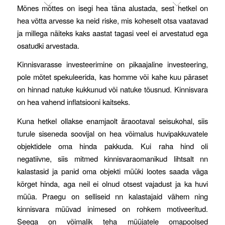
Mõnes mõttes on isegi hea täna alustada, sest hetkel on
hea võtta arvesse ka neid riske, mis koheselt otsa vaatavad
ja millega näiteks kaks aastat tagasi veel ei arvestatud ega
osatudki arvestada.
Kinnisvarasse investeerimine on pikaajaline investeering,
pole mõtet spekuleerida, kas homme või kahe kuu päraset
on hinnad natuke kukkunud või natuke tõusnud. Kinnisvara
on hea vahend inflatsiooni kaitseks.
Kuna hetkel ollakse enamjaolt äraootaval seisukohal, siis
turule siseneda soovijal on hea võimalus huvipakkuvatele
objektidele oma hinda pakkuda. Kui raha hind oli
negatiivne, siis mitmed kinnisvaraomanikud lihtsalt nn
kalastasid ja panid oma objekti müüki lootes saada väga
kõrget hinda, aga neil ei olnud otsest vajadust ja ka huvi
müüa. Praegu on selliseid nn kalastajaid vähem ning
kinnisvara müüvad inimesed on rohkem motiveeritud.
Seega on võimalik teha müüjatele omapoolsed