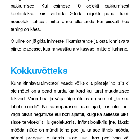
pakkumised. Kui esimese 10 objekti pakkumisest
keeldutakse, siis võibolla 20nda objekti puhul tuleb
nõusolek. Lihtsalt mitte enne alla anda kui piisvalt hea
tehing on käes.
Oluline on jälgida inimeste liikumistrende ja osta kinnisvara
piirkondadesse, kus rahvastiku arv kasvab, mitte ei kahane.
Kokkuvõtteks
Kuna kinnisvarainvestori vaade võiks olla pikaajaline, siis ei
ole mõtet oma pead murda iga kord kui turul muudatused
tekivad. Vana hea ja väga õige ütelus on see, et „ka see
läheb mööda“. Nii suurepärased head ajad, mis olid meil
väga pikalt negatiivse euribori ajastul, kuigi ka sellesse pikiti
sisse tervisekriis, julgeolekukriis, inflatsioonikriis jne, läksid
mööda; nüüd on mündi teine pool ja ka see läheb mööda,
pärast praegust olukorda tuleb uus, kas positiivne või