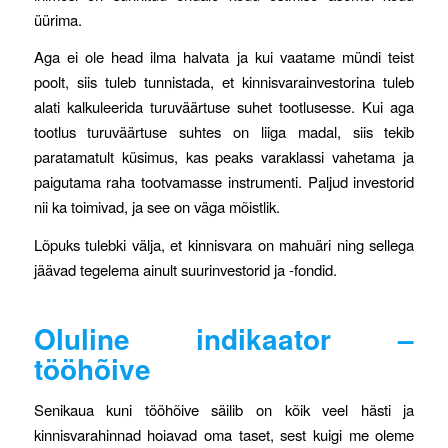
üürima.
Aga ei ole head ilma halvata ja kui vaatame mündi teist
poolt, siis tuleb tunnistada, et kinnisvarainvestorina tuleb
alati kalkuleerida turuväärtuse suhet tootlusesse. Kui aga
tootlus turuväärtuse suhtes on liiga madal, siis tekib
paratamatult küsimus, kas peaks varaklassi vahetama ja
paigutama raha tootvamasse instrumenti. Paljud investorid
nii ka toimivad, ja see on väga mõistlik.
Lõpuks tulebki välja, et kinnisvara on mahuäri ning sellega
jäävad tegelema ainult suurinvestorid ja -fondid.
Oluline indikaator –
tööhõive
Senikaua kuni tööhõive säilib on kõik veel hästi ja
kinnisvarahinnad hoiavad oma taset, sest kuigi me oleme