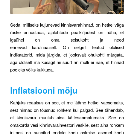
Seda, milliseks kujunevad kinnisvarahinnad, on hetkel väga
raske ennustada, ajalehtede pealkirjadest on näha, et
igaühel on oma seisukoht ja need
erinevad kardinaalselt. On selgelt teatud olulised
indikaatorid, mida järgida, et jooksvalt ohukohti märgata,
aga üldiselt ma kusagil nii suurt nn mulli ei näe, et hinnad
pooleks võiks kukkuda.
Inflatsiooni mõju
Kahjuks reaalsus on see, et me jääme hetkel vaesemaks,
sest hinnad on tõusnud rohkem kui palgad. See tähendab,
et kinnisvara muutub aina kättesaamatumaks. See on
omakorda vesi kinnisvarainvestori veskile, sest aina rohkem
inimesi on sunnitud endale kodu ostmise asemel kodu