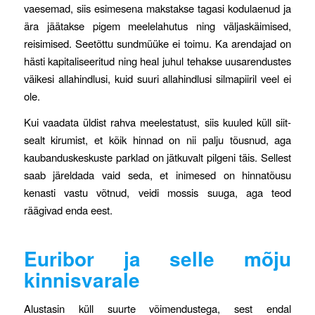
vaesemad, siis esimesena makstakse tagasi kodulaenud ja
ära jäätakse pigem meelelahutus ning väljaskäimised,
reisimised. Seetõttu sundmüüke ei toimu. Ka arendajad on
hästi kapitaliseeritud ning heal juhul tehakse uusarendustes
väikesi allahindlusi, kuid suuri allahindlusi silmapiiril veel ei
ole.
Kui vaadata üldist rahva meelestatust, siis kuuled küll siit-
sealt kirumist, et kõik hinnad on nii palju tõusnud, aga
kaubanduskeskuste parklad on jätkuvalt pilgeni täis. Sellest
saab järeldada vaid seda, et inimesed on hinnatõusu
kenasti vastu võtnud, veidi mossis suuga, aga teod
räägivad enda eest.
Euribor ja selle mõju
kinnisvarale
Alustasin küll suurte võimendustega, sest endal