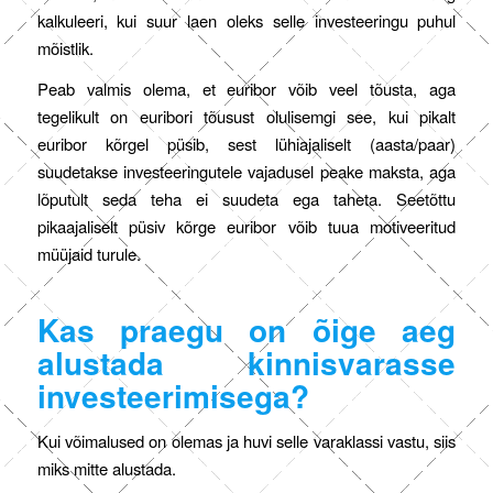
kalkuleeri, kui suur laen oleks selle investeeringu puhul
mõistlik.
Peab valmis olema, et euribor võib veel tõusta, aga
tegelikult on euribori tõusust olulisemgi see, kui pikalt
euribor kõrgel püsib, sest lühiajaliselt (aasta/paar)
suudetakse investeeringutele vajadusel peake maksta, aga
lõputult seda teha ei suudeta ega taheta. Seetõttu
pikaajaliselt püsiv kõrge euribor võib tuua motiveeritud
müüjaid turule.
Kas praegu on õige aeg
alustada kinnisvarasse
investeerimisega?
Kui võimalused on olemas ja huvi selle varaklassi vastu, siis
miks mitte alustada.