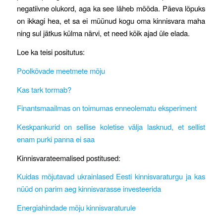
negatiivne olukord, aga ka see läheb mööda. Päeva lõpuks
on ikkagi hea, et sa ei müünud kogu oma kinnisvara maha
ning sul jätkus külma närvi, et need kõik ajad üle elada.
Loe ka teisi positutus:
Poolkõvade meetmete mõju
Kas tark tormab?
Finantsmaailmas on toimumas enneolematu eksperiment
Keskpankurid on sellise koletise välja lasknud, et sellist
enam purki panna ei saa
Kinnisvarateemalised postitused:
Kuidas mõjutavad ukrainlased Eesti kinnisvaraturgu ja kas
nüüd on parim aeg kinnisvarasse investeerida
Energiahindade mõju kinnisvaraturule