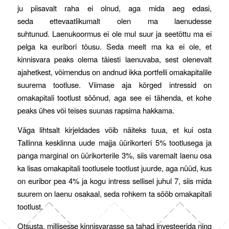
ju piisavalt raha ei olnud, aga mida aeg edasi,
seda ettevaatlikumalt olen ma laenudesse
suhtunud. Laenukoormus ei ole mul suur ja seetõttu ma ei
pelga ka euribori tõusu. Seda meelt ma ka ei ole, et
kinnisvara peaks olema täiesti laenuvaba, sest olenevalt
ajahetkest, võimendus on andnud ikka portfelli omakapitalile
suurema tootluse. Viimase aja kõrged intressid on
omakapitali tootlust söönud, aga see ei tähenda, et kohe
peaks ühes või teises suunas rapsima hakkama.
Väga lihtsalt kirjeldades võib näiteks tuua, et kui osta
Tallinna kesklinna uude majja üürikorteri 5% tootlusega ja
panga marginal on üürikorterile 3%, siis varemalt laenu osa
ka lisas omakapitali tootlusele tootlust juurde, aga nüüd, kus
on euribor pea 4% ja kogu intress sellisel juhul 7, siis mida
suurem on laenu osakaal, seda rohkem ta sööb omakapitali
tootlust.
Otsusta, millisesse kinnisvarasse sa tahad investeerida ning