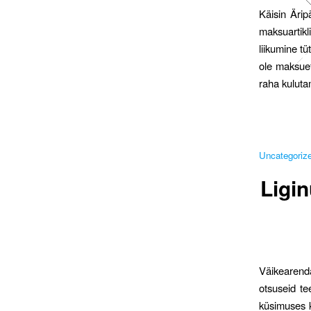
Käisin Ärip
maksuartik
liikumine t
ole maksuefe
raha kuluta
Uncategoriz
Ligi
Väikearenda
otsuseid te
küsimuses k