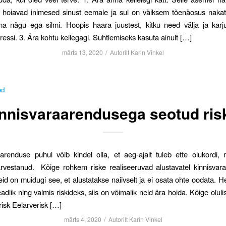
i hoiavad inimesed sinust eemale ja sul on väiksem tõenäosus nakat
a nägu ega silmi. Hoopis haara juustest, kitku need välja ja karju
essi. 3. Ära kohtu kellegagi. Suhtlemiseks kasuta ainult […]
/
märts 13, 2020
Autorilt
Karin Vinkel
ed
nnisvaraarendusega seotud ris
arenduse puhul võib kindel olla, et aeg-ajalt tuleb ette olukordi, 
rvestanud. Kõige rohkem riske realiseeruvad alustavatel kinnisvara
id on muidugi see, et alustatakse naiivselt ja ei osata ohte oodata. H
teadlik ning valmis riskideks, siis on võimalik neid ära hoida. Kõige olul
risk Eelarverisk […]
/
märts 4, 2020
Autorilt
Karin Vinkel