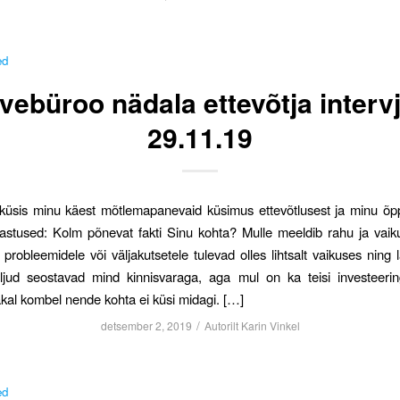
ed
lvebüroo nädala ettevõtja interv
29.11.19
küsis minu käest mõtlemapanevaid küsimus ettevõtlusest ja minu õp
astused: Kolm põnevat fakti Sinu kohta? Mulle meeldib rahu ja vai
probleemidele või väljakutsetele tulevad olles lihtsalt vaikuses ning 
ljud seostavad mind kinnisvaraga, aga mul on ka teisi investeerin
akal kombel nende kohta ei küsi midagi. […]
/
detsember 2, 2019
Autorilt
Karin Vinkel
ed