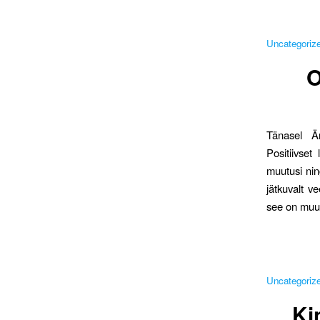
Uncategoriz
O
Tänasel Är
Positiivset
muutusi ning
jätkuvalt v
see on muut
Uncategoriz
Ki