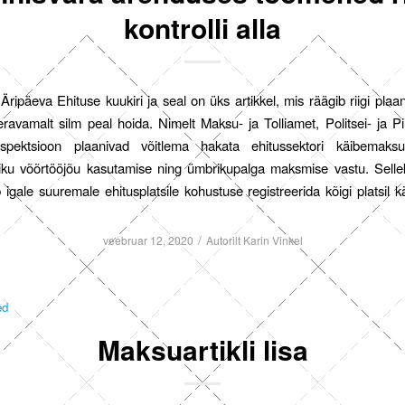
kontrolli alla
ripäeva Ehituse kuukiri ja seal on üks artikkel, mis räägib riigi plaan
eravamalt silm peal hoida. Nimelt Maksu- ja Tolliamet, Politsei- ja Pi
spektsioon plaanivad võitlema hakata ehitussektori käibemaksu
iku võõrtööjõu kasutamise ning ümbrikupalga maksmise vastu. Selle
igale suuremale ehitusplatsile kohustuse registreerida kõigi platsil k
/
veebruar 12, 2020
Autorilt
Karin Vinkel
ed
Maksuartikli lisa