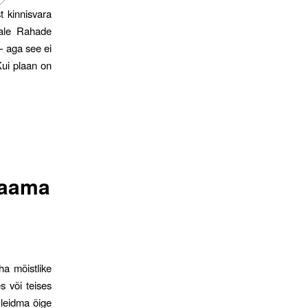
t kinnisvara
male Rahade
– aga see ei
 Kui plaan on
saama
ha mõistlike
s või teises
 leidma õige