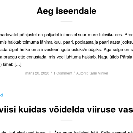
Aeg iseendale
saadavatel põhjustel on paljudel inimestel suur mure tuleviku ees. Proo
mis hakkab toimuma lähima kuu, paari, poolaasta ja paari aasta jooksul
ada õiget hetke oma investeeringute ostuks/müügiks. Aga selge on s
ka praegu ette ennustada, mis veel juhtuma hakkab. Nagu ütleb Pärsi
s) läheb […]
/
/
märts 20, 2020
1 Comment
Autorilt
Karin Vinkel
ed
viisi kuidas võidelda viiruse va
uda, kui oled veel terve: 1. Ära anna kellelegi kätt. Selle asemel nä