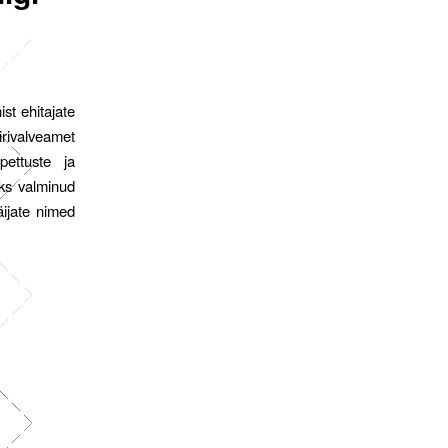
ist ehitajate
irivalveamet
pettuste ja
ks valminud
äijate nimed