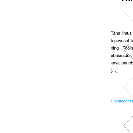
Täna ilmus Ä
tegevusel t
ning Tööin
ebaseadusl
kava paneb 
[…]
Uncategoriz