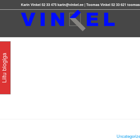
Karin Vinkel 52 33 475 karin@vinkel.ee | Toomas Vinkel 52 33 621 tooma
Liitu blogiga
Uncategoriz