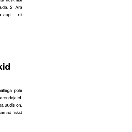
uda. 2. Ära
 appi – nii
kid
millega pole
arendajatel.
ea uudis on,
isemad riskid