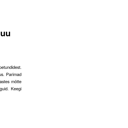
juu
petundidest.
kus. Parimad
lastes mõtte
guid. Keegi