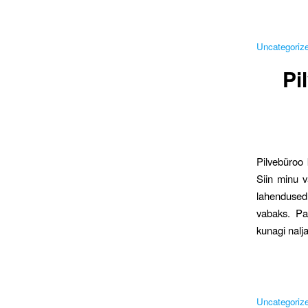
Uncategoriz
Pi
Pilvebüroo 
Siin minu v
lahendused 
vabaks. Pa
kunagi nalj
Uncategoriz