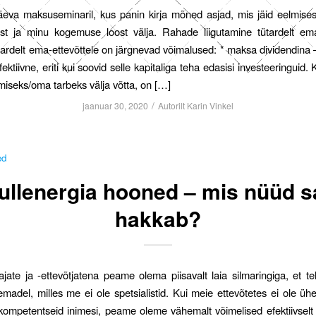
äeva maksuseminaril, kus panin kirja mõned asjad, mis jäid eelmises
list ja minu kogemuse loost välja. Rahade liigutamine tütardelt e
ütardelt ema-ettevõttele on järgnevad võimalused: * maksa dividendina 
ktiivne, eriti kui soovid selle kapitaliga teha edasisi investeeringuid.
miseks/oma tarbeks välja võtta, on […]
/
jaanuar 30, 2020
Autorilt
Karin Vinkel
ed
nullenergia hooned – mis nüüd 
hakkab?
jate ja -ettevõtjatena peame olema piisavalt laia silmaringiga, et te
emadel, milles me ei ole spetsialistid. Kui meie ettevõtetes ei ole ühe
ompetentseid inimesi, peame oleme vähemalt võimelised efektiivselt