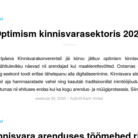
ed
ptimism kinnisvarasektoris 20
ipäeva Kinnisvarakonverentsil jäi kõrvu jätkuv optimism kinnisva
 lähitulevikku näevad nii arendajad kui maaklerettevõtted. Ootamas
 seekord toodi erilise tähelepanu alla digitaliseerimine. Kinnisvara sii
eel aja hammasrataste vahel ning kasutab traditsioonilist inimtööjõudu
umas nii ehituses endas kui ka kogu arendus- ja müügiprotsessis. Sii
/
veebruar 20, 2020
Autorilt
Karin Vinkel
ed
nnisvara arenduses töömehed ri