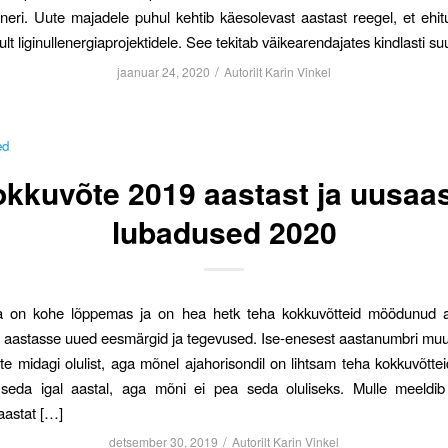
neri. Uute majadele puhul kehtib käesolevast aastast reegel, et ehi
ult liginullenergiaprojektidele. See tekitab väikearendajates kindlasti 
/
jaanuar 24, 2020
Autorilt
Karin Vinkel
ed
kkuvõte 2019 aastast ja uusaa
lubadused 2020
a on kohe lõppemas ja on hea hetk teha kokkuvõtteid möödunud a
aastasse uued eesmärgid ja tegevused. Ise-enesest aastanumbri muu
te midagi olulist, aga mõnel ajahorisondil on lihtsam teha kokkuvõttei
seda igal aastal, aga mõni ei pea seda oluliseks. Mulle meeldib
astat […]
/
detsember 30, 2019
Autorilt
Karin Vinkel