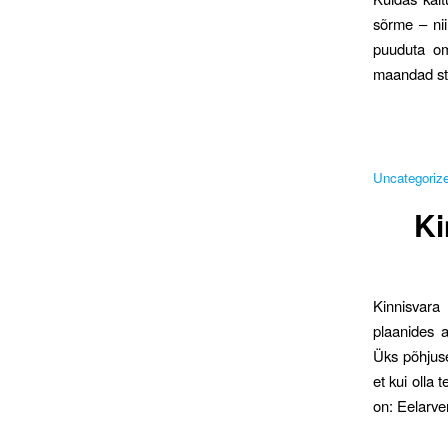
sõrme – ni
puuduta om
maandad str
Uncategoriz
Ki
Kinnisvara 
plaanides a
Üks põhjuse
et kui olla 
on: Eelarve