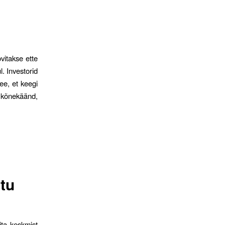
vitakse ette
. Investorid
ee, et keegi
a kõnekäänd,
stu
ita keskmist