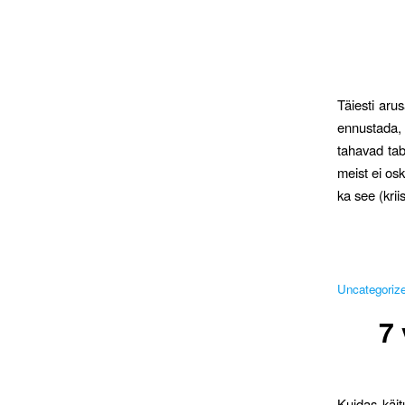
Täiesti aru
ennustada, 
tahavad tab
meist ei os
ka see (krii
Uncategoriz
7 
Kuidas käit