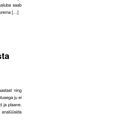
tusluba saab
suurema […]
sta
astast ning
tusega ju ei
d ja plaane.
 analüüsida