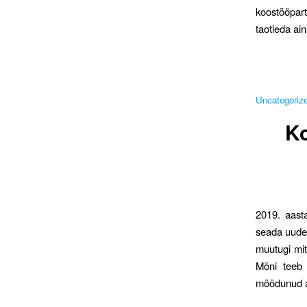
koostööpart
taotleda ain
Uncategoriz
Ko
2019. aast
seada uude 
muutugi mit
Mõni teeb 
möödunud a